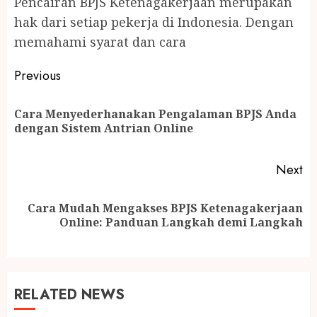
Pencairan BPJS Ketenagakerjaan merupakan
hak dari setiap pekerja di Indonesia. Dengan
memahami syarat dan cara
Continue
Previous
Reading
Cara Menyederhanakan Pengalaman BPJS Anda
Pr
dengan Sistem Antrian Online
po
Next
Cara Mudah Mengakses BPJS Ketenagakerjaan
Next
Online: Panduan Langkah demi Langkah
post:
RELATED NEWS