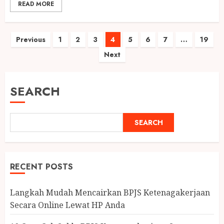
READ MORE
Posts
Previous
1
2
3
4
5
6
7
…
19
Next
pagination
SEARCH
SEARCH
RECENT POSTS
Langkah Mudah Mencairkan BPJS Ketenagakerjaan
Secara Online Lewat HP Anda